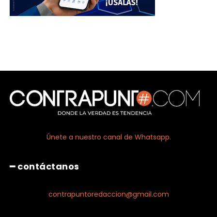
Únete a nuestro canal de Whatsapp.
━ contáctanos
contrapuntoredaccion@gmail.com