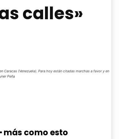
as calles»
 Caracas (Venezuela). Para hoy están citadas marchas a favor y en
ayner Peña
━ más como esto