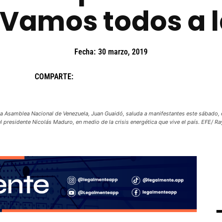
 «Vamos todos a l
Fecha:
30 marzo, 2019
COMPARTE:
samblea Nacional de Venezuela, Juan Guaidó, saluda a manifestantes este sábado, en
l presidente Nicolás Maduro, en medio de la crisis energética que vive el país. EFE/ R