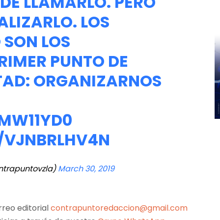
DE LLAMARLO. PERO
LIZARLO. LOS
 SON LOS
RIMER PUNTO DE
TAD: ORGANIZARNOS
RMW11YD0
M/VJNBRLHV4N
ntrapuntovzla)
March 30, 2019
reo editorial
contrapuntoredaccion@gmail.com