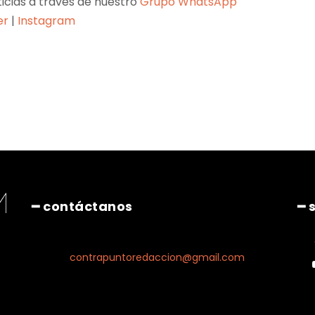
ticias a través de nuestro
Grupo WhatsApp
er
|
Instagram
Pinterest
WhatsApp
━ contáctanos
━ 
contrapuntoredaccion@gmail.com