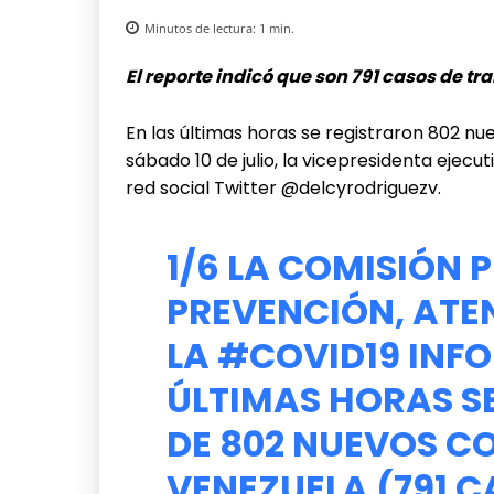
Minutos de lectura:
1
min.
El reporte indicó que son 791 casos de t
En las últimas horas se registraron 802 nu
sábado 10 de julio, la vicepresidenta ejecu
red social Twitter @delcyrodriguezv.
1/6 LA COMISIÓN 
PREVENCIÓN, ATE
LA
#COVID19
INFO
ÚLTIMAS HORAS SE
DE 802 NUEVOS C
VENEZUELA (791 