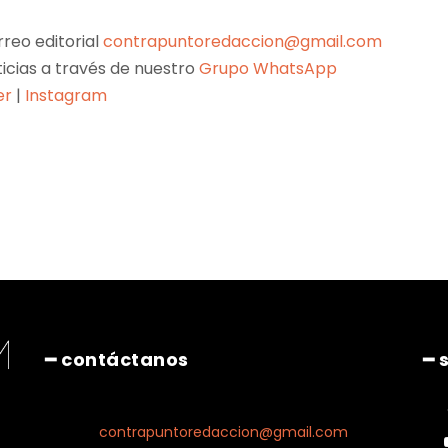
reo editorial
contrapuntoredaccion@gmail.com
ticias a través de nuestro
Grupo WhatsApp
er
|
Instagram
Pinterest
WhatsApp
━ contáctanos
━ 
contrapuntoredaccion@gmail.com