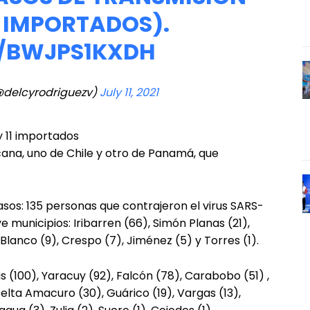
1 IMPORTADOS).
M/BWJPS1KXDH
@delcyrodriguezv)
July 11, 2021
y 11 importados
na, uno de Chile y otro de Panamá, que
sos: 135 personas que contrajeron el virus SARS-
municipios: Iribarren (66), Simón Planas (21),
 Blanco (9), Crespo (7), Jiménez (5) y Torres (1).
s (100), Yaracuy (92), Falcón (78), Carabobo (51) ,
elta Amacuro (30), Guárico (19), Vargas (13),