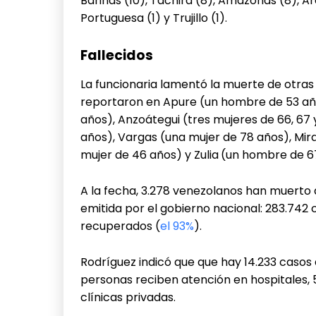
Barinas (10), Táchira (8), Amazonas (8), Arag
Portuguesa (1) y Trujillo (1).
Fallecidos
La funcionaria lamentó la muerte de otras 
reportaron en Apure (un hombre de 53 año
años), Anzoátegui (tres mujeres de 66, 67 
años), Vargas (una mujer de 78 años), Mi
mujer de 46 años) y Zulia
(un hombre de 6
A la fecha, 3.278 venezolanos han muerto 
emitida por el gobierno nacional: 283.742
recuperados (
el 93%
).
Rodríguez indicó que que hay 14.233 casos 
personas reciben atención en hospitales, 5
clínicas privadas.