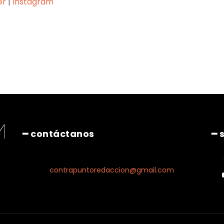
er
|
Instagram
Pinterest
WhatsApp
━ contáctanos
━ 
contrapuntoredaccion@gmail.com