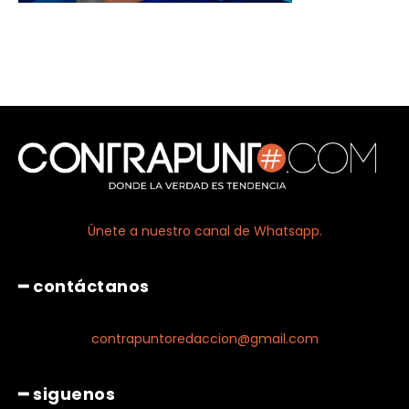
Únete a nuestro canal de Whatsapp.
━ contáctanos
contrapuntoredaccion@gmail.com
━ siguenos