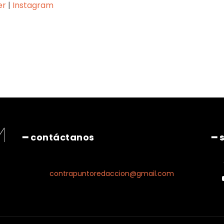
er
|
Instagram
Pinterest
WhatsApp
━ contáctanos
━ 
contrapuntoredaccion@gmail.com