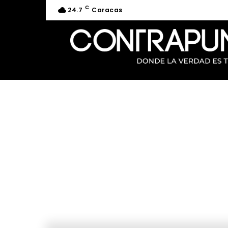
C
24.7
Caracas