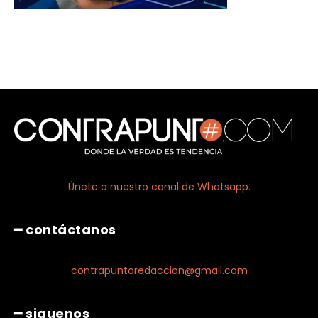
Únete a nuestro canal de Whatsapp.
━ contáctanos
contrapuntoredaccion@gmail.com
━ siguenos