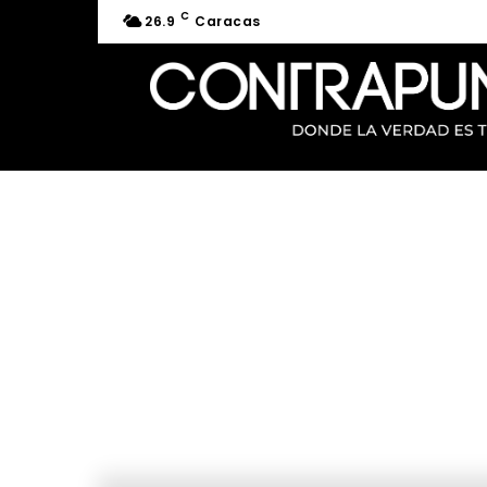
C
26.9
Caracas