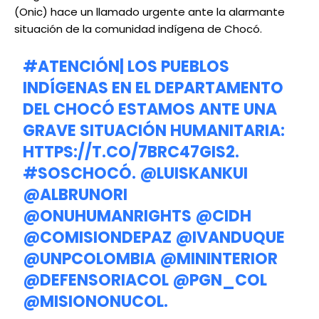
(Onic) hace un llamado urgente ante la alarmante
situación de la comunidad indígena de Chocó.
#ATENCIÓN
| LOS PUEBLOS
INDÍGENAS EN EL DEPARTAMENTO
DEL CHOCÓ ESTAMOS ANTE UNA
GRAVE SITUACIÓN HUMANITARIA:
HTTPS://T.CO/7BRC47GIS2
.
#SOSCHOCÓ
.
@LUISKANKUI
@ALBRUNORI
@ONUHUMANRIGHTS
@CIDH
@COMISIONDEPAZ
@IVANDUQUE
@UNPCOLOMBIA
@MININTERIOR
@DEFENSORIACOL
@PGN_COL
@MISIONONUCOL
.