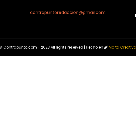
contrapuntoredaccion@gmail.com
© Contrapunto.com - 2023 All rights reserved | Hecho en 🌾
Malta Creativ