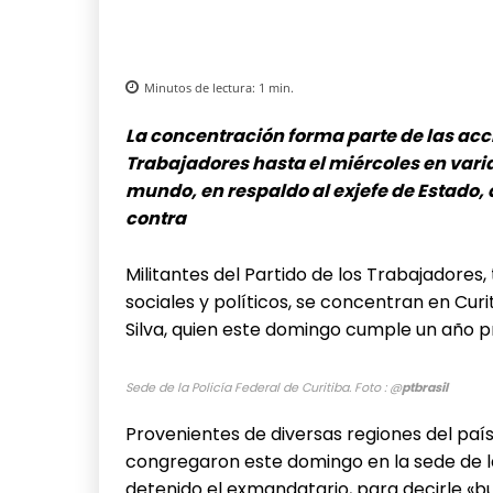
Minutos de lectura:
1
min.
La concentración forma parte de las acci
Trabajadores hasta el miércoles en varia
mundo, en respaldo al exjefe de Estado,
contra
Militantes del Partido de los Trabajadores
sociales y políticos, se concentran en Curit
Silva, quien este domingo cumple un año p
Sede de la Policía Federal de Curitiba. Foto : @
ptbrasil
Provenientes de diversas regiones del país,
congregaron este domingo en la sede de la
detenido el exmandatario, para decirle «bu