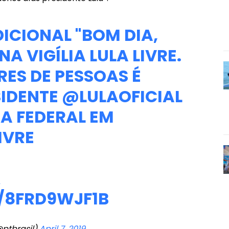
ICIONAL "BOM DIA,
NA VIGÍLIA LULA LIVRE.
ES DE PESSOAS É
SIDENTE
@LULAOFICIAL
IA FEDERAL EM
IVRE
Á
/8FRD9WJF1B
@ptbrasil)
April 7, 2019