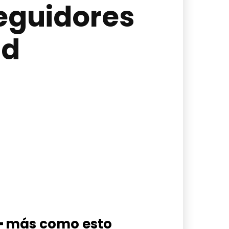
seguidores
ad
━ más como esto