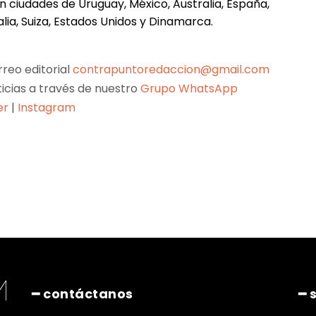
n ciudades de Uruguay, México, Australia, España,
alia, Suiza, Estados Unidos y Dinamarca.
reo editorial
contrapuntoredaccion@gmail.com
ticias a través de nuestro
Grupo WhatsApp
er
|
Instagram
Pinterest
WhatsApp
━ contáctanos
━ 