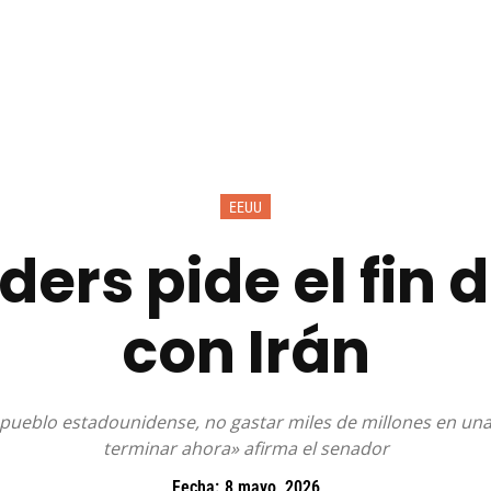
EEUU
ers pide el fin 
con Irán
pueblo estadounidense, no gastar miles de millones en una
terminar ahora» afirma el senador
Fecha:
8 mayo, 2026