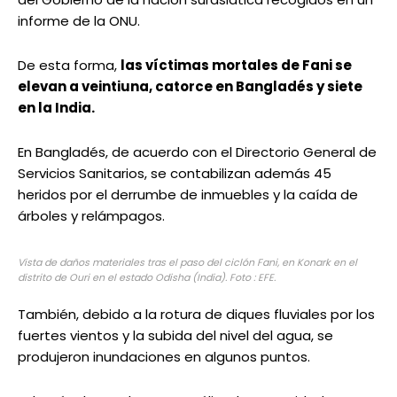
informe de la ONU.
De esta forma,
las víctimas mortales de Fani se
elevan a veintiuna, catorce en Bangladés y siete
en la India.
En Bangladés, de acuerdo con el Directorio General de
Servicios Sanitarios, se contabilizan además 45
heridos por el derrumbe de inmuebles y la caída de
árboles y relámpagos.
Vista de daños materiales tras el paso del ciclón Fani, en Konark en el
distrito de Ouri en el estado Odisha (India). Foto : EFE.
También, debido a la rotura de diques fluviales por los
fuertes vientos y la subida del nivel del agua, se
produjeron inundaciones en algunos puntos.