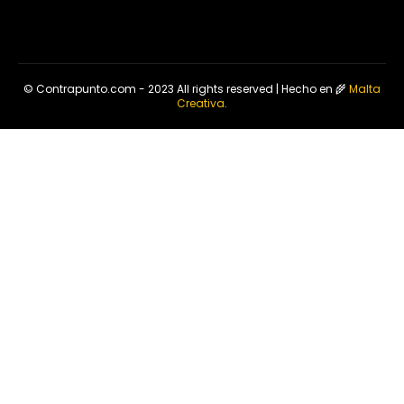
© Contrapunto.com - 2023 All rights reserved | Hecho en 🌾
Malta
Creativa
.