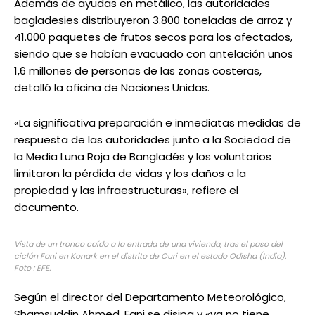
Además de ayudas en metálico, las autoridades
bagladesies distribuyeron 3.800 toneladas de arroz y
41.000 paquetes de frutos secos para los afectados,
siendo que se habían evacuado con antelación unos
1,6 millones de personas de las zonas costeras,
detalló la oficina de Naciones Unidas.
«La significativa preparación e inmediatas medidas de
respuesta de las autoridades junto a la Sociedad de
la Media Luna Roja de Bangladés y los voluntarios
limitaron la pérdida de vidas y los daños a la
propiedad y las infraestructuras», refiere el
documento.
Vista de un tronco caído a la entrada de una vivienda, tras el paso del
ciclón Fani en Konark en el distrito de Ouri en el estado Odisha (India).
Foto : EFE.
Según el director del Departamento Meteorológico,
Shamsuddin Ahmed, Fani se disipa y «ya no tiene