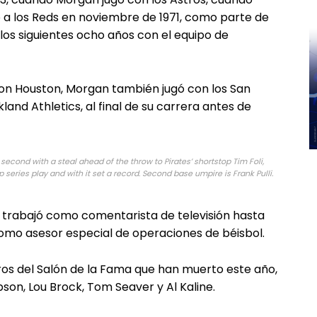
o a los Reds en noviembre de 1971, como parte de
los siguientes ocho años con el equipo de
on Houston, Morgan también jugó con los San
akland Athletics, al final de su carrera antes de
econd with a steal ahead of the throw to Pirates’ shortstop Tim Foli,
 series play and with it set a record. Second base umpire is Frank Pulli.
y trabajó como comentarista de televisión hasta
z como asesor especial de operaciones de béisbol.
s del Salón de la Fama que han muerto este año,
bson, Lou Brock, Tom Seaver y Al Kaline.