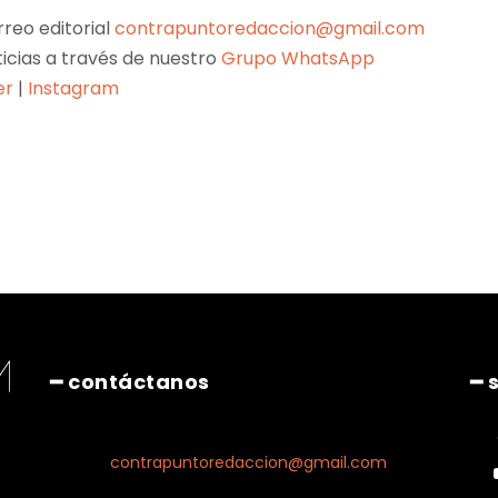
reo editorial
contrapuntoredaccion@gmail.com
ticias a través de nuestro
Grupo WhatsApp
er
|
Instagram
Pinterest
WhatsApp
━ contáctanos
━ 
contrapuntoredaccion@gmail.com