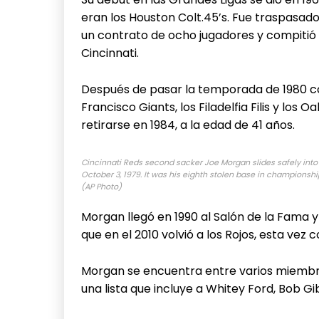
eran los Houston Colt.45’s. Fue traspasad
un contrato de ocho jugadores y compitió 
Cincinnati.
Después de pasar la temporada de 1980 c
Francisco Giants, los Filadelfia Filis y los O
retirarse en 1984, a la edad de 41 años.
Cincinnati Reds second sacker Joe Morgan slides safely into s
October 3, 1979. It was his eighth stolen base in championship
(AP Photo)
Morgan llegó en 1990 al Salón de la Fama 
que en el 2010 volvió a los Rojos, esta ve
Morgan se encuentra entre varios miembro
una lista que incluye a Whitey Ford, Bob Gi