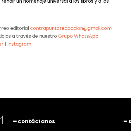
endir un homenaje universal a los libros y a los
reo editorial
contrapuntoredaccion@gmail.com
ticias a través de nuestro
Grupo WhatsApp
er
|
Instagram
Pinterest
WhatsApp
━ contáctanos
━ 