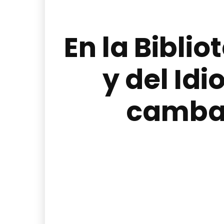
En la Biblio
y del Id
cambal