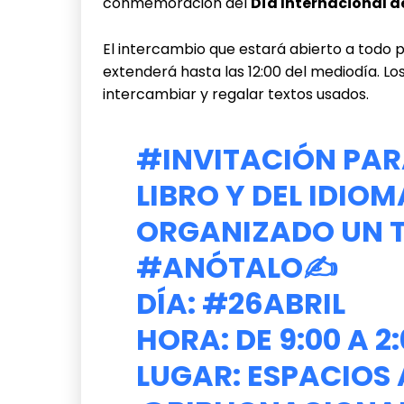
conmemoración del
Día Internacional de
El intercambio que estará abierto a todo pú
extenderá hasta las 12:00 del mediodía. L
intercambiar y regalar textos usados.
#INVITACIÓN
PARA
LIBRO Y DEL IDIO
ORGANIZADO UN T
#ANÓTALO
✍️
DÍA:
#26ABRIL
HORA: DE 9:00 A 2
LUGAR: ESPACIOS 