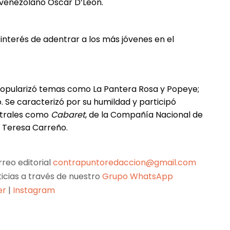
el venezolano Oscar D’León.
interés de adentrar a los más jóvenes en el
popularizó temas como La Pantera Rosa y Popeye;
. Se caracterizó por su humildad y participó
atrales como
Cabaret
, de la Compañía Nacional de
o Teresa Carreño.
reo editorial
contrapuntoredaccion@gmail.com
ticias a través de nuestro
Grupo WhatsApp
er
|
Instagram
Pinterest
WhatsApp