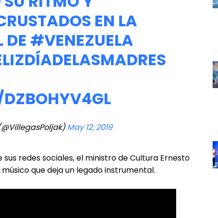
 SU RITMO Y
CRUSTADOS EN LA
L DE
#VENEZUELA
ELIZDÍADELASMADRES
M/DZBOHYV4GL
 (@VillegasPoljak)
May 12, 2019
 sus redes sociales, el ministro de Cultura Ernesto
el músico que deja un legado instrumental.