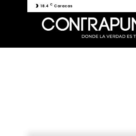
C
18.4
Caracas