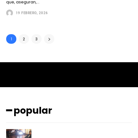
que, aseguran,...
19 FEBRERO, 2026
1
2
3
━ popular