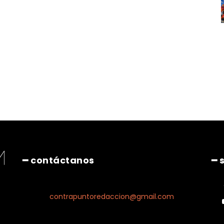
━ contáctanos
━ 
contrapuntoredaccion@gmail.com