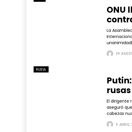
ONU l
contr
La Asamblea
Internacion
unanimidadEl
29 AGOS
RUSIA
Putin
rusas
El dirigente
aseguró que
cabezas nucl
9 JUNIO,