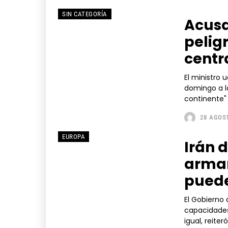
SIN CATEGORÍA
Acusa
pelig
centr
El ministro 
domingo a lo
continente" 
28 AGOS
EUROPA
Irán 
arma
puede
El Gobierno
capacidades
igual, reite