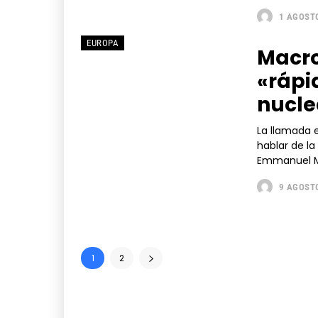
1 AGOSTO
EUROPA
Macro
«rápi
nucle
La llamada e
hablar de la situac
Emmanuel Ma
9 AGOSTO
1
2