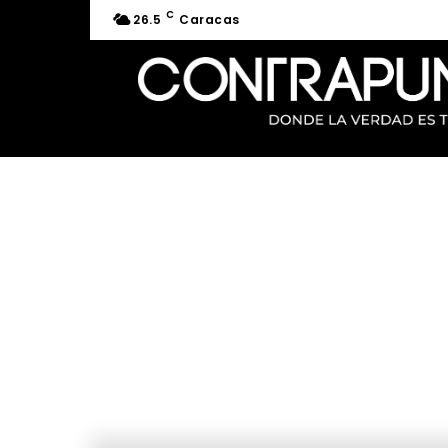
C
26.5
Caracas