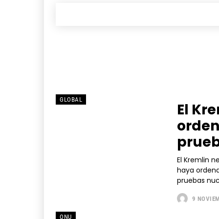
GLOBAL
El Kr
orden
prueb
El Kremlin n
haya ordena
pruebas nucl
9 NOVIEM
ONU