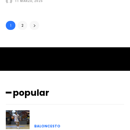
11 MARZO, 2025
1
2
━ popular
BALONCESTO