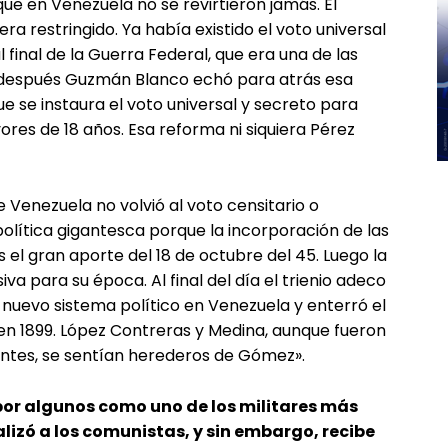
ue en Venezuela no se revirtieron jamás. El
era restringido. Ya había existido el voto universal
 final de la Guerra Federal, que era una de las
ro después Guzmán Blanco echó para atrás esa
e se instaura el voto universal y secreto para
res de 18 años. Esa reforma ni siquiera Pérez
Venezuela no volvió al voto censitario o
 política gigantesca porque la incorporación de las
 el gran aporte del 18 de octubre del 45. Luego la
a para su época. Al final del día el trienio adeco
n nuevo sistema político en Venezuela y enterró el
n 1899. López Contreras y Medina, aunque fueron
ontes, se sentían herederos de Gómez».
or algunos como uno de los militares más
alizó a los comunistas, y sin embargo, recibe