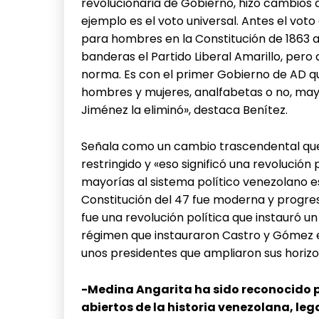
revolucionaria de Gobierno, hizo cambios q
ejemplo es el voto universal. Antes el voto 
para hombres en la Constitución de 1863 al
banderas el Partido Liberal Amarillo, pe
norma. Es con el primer Gobierno de AD qu
hombres y mujeres, analfabetas o no, mayo
Jiménez la eliminó», destaca Benítez.
Señala como un cambio trascendental que 
restringido y «eso significó una revolución
mayorías al sistema político venezolano es
Constitución del 47 fue moderna y progresiv
fue una revolución política que instauró u
régimen que instauraron Castro y Gómez e
unos presidentes que ampliaron sus horiz
-Medina Angarita ha sido reconocido p
abiertos de la historia venezolana, leg