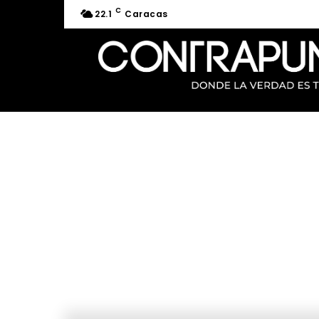
C
22.1
Caracas