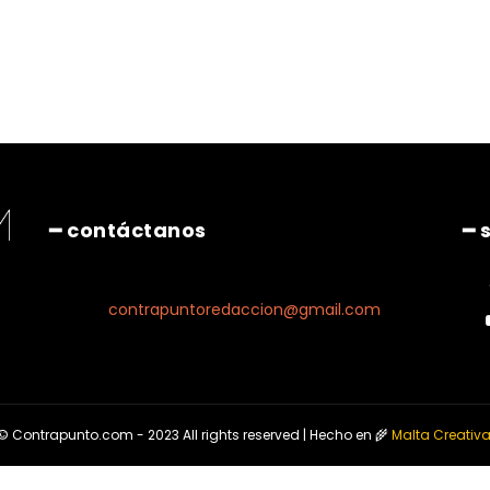
Pinterest
WhatsApp
━ contáctanos
━ 
contrapuntoredaccion@gmail.com
© Contrapunto.com - 2023 All rights reserved | Hecho en 🌾
Malta Creativ