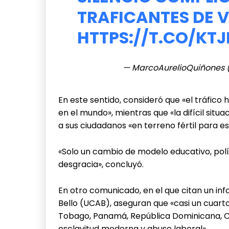
TRAFICANTES DE 
HTTPS://T.CO/KT
— MarcoAurelioQuiñones
En este sentido, consideró que «el tráfico 
en el mundo», mientras que «la difícil sit
a sus ciudadanos «en terreno fértil para es
«Solo un cambio de modelo educativo, pol
desgracia», concluyó.
En otro comunicado, en el que citan un in
Bello (UCAB), aseguran que «casi un cuart
Tobago, Panamá, República Dominicana, Co
esclavitud moderna y abuso laboral».